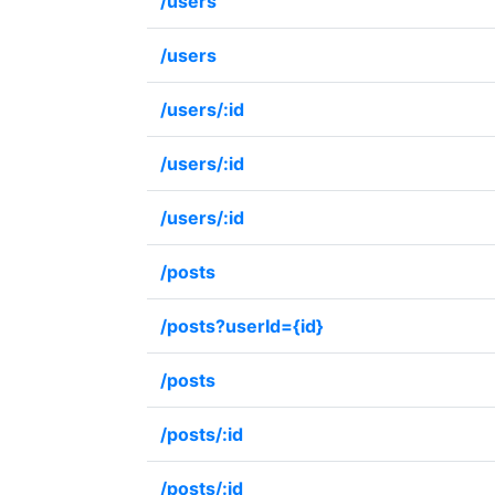
/users
/users
/users/:id
/users/:id
/users/:id
/posts
/posts?userId={id}
/posts
/posts/:id
/posts/:id