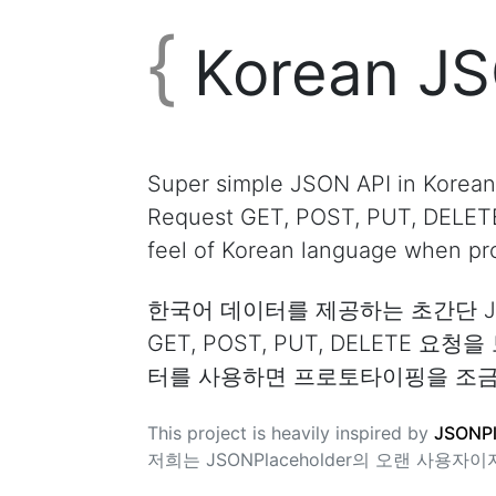
{
Korean J
Super simple JSON API in Korean
Request GET, POST, PUT, DELETE 
feel of Korean language when pro
한국어 데이터를 제공하는 초간단 JSO
GET, POST, PUT, DELET
터를 사용하면 프로토타이핑을 조금 
This project is heavily inspired by
JSONPl
저희는 JSONPlaceholder의 오랜 사