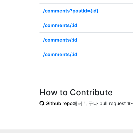
/comments?postId={id}
/comments/:id
/comments/:id
/comments/:id
How to Contribute
Github repo
에서 누구나 pull request