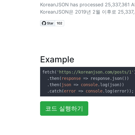
KoreanJSON has processed 25,337,361 AP
KoreanJSON은 2019년 2월 이후로 25,3
Example
fetch(
'https://koreanjson.com/posts/1'
)
  .then(
response
 =>
 response.json())

  .then(
json
 =>
console
.log(json))

  .catch(
error
 =>
console
.log(error));
코드 실행하기